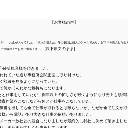
【お客様の声】
すが、「お金が入ってきた」「収入が増えた」等の表記は個人のケースであり、お守りを購入した全
[以下原文のまま]
くご理解の上でお買い求め下さい。
り心経笑観音様を頂きました。
われていた通り事務所玄関正面に取り付けた。
く額縁を見るようになっていた。
で何かほんわかな気持ちになります。
たと仕事をしていたが、例年以上の忙しさが続くようになり売上も順調
徹夜作業をこなしながら何とか仕事をこなしていた。
積書を出しても全て仕事が取れるとは限らないが、なぜか全て注文が取
客様から電話があり大きな仕事の依頼がありました。
メーカー数社との競合になりましたが最終的に我社に決めて頂きました
り、またまた忙しく仕事をしています。