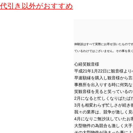
代引き
以外
がおすすめ
体験談はすべて実際にお寄せ頂いたもので
ているわけではございません。その事を良
心経笑観音様
平成21年1月22日に観音様よ
早速額縁を購入し観音様から言
事務所を出入りする時に何気な
笑観音様を見ると笑っているの
2月になると忙しくなりばたば
3月も相変わらず忙しさが続き
我々の業界は、競争が激しく見
4月になりご無沙汰していたお
大型物件の為競合も激しく大手
その大型物件が決まった事によ