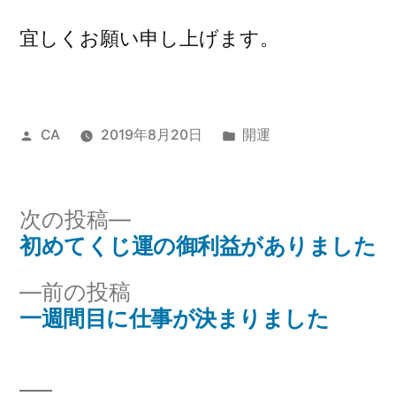
宜しくお願い申し上げます。
投
カ
CA
2019年8月20日
開運
稿
テ
者:
ゴ
リ
次
次の投稿
ー:
の
初めてくじ運の御利益がありました
投
投
前
前の投稿
稿
稿:
の
一週間目に仕事が決まりました
ナ
投
稿:
ビ