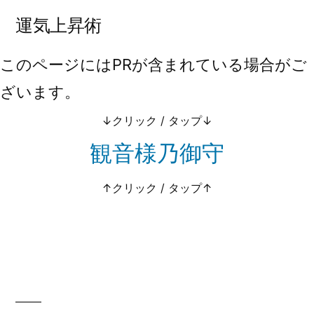
コ
運気上昇術
ン
このページにはPRが含まれている場合がご
テ
ざいます。
ン
ツ
↓クリック / タップ↓
観音様乃御守
へ
ス
↑クリック / タップ↑
キ
ッ
プ