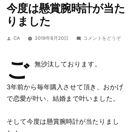
今度は懸賞腕時計が当た
りました
投
(今
CA
2019年8月20日
コメントをどうぞ
稿
度
者:
は
ご
懸
無沙汰しております。
賞
腕
3年前から毎年購入させて頂き、おかげ
時
計
で恋愛が叶い、結婚まで叶いました。
が
当
そして今度は懸賞腕時計が当たりまし
た
り